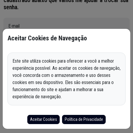
cadastrado abaixo que vamos lhe ajudar a trocar sua
senha.
E-mail
Aceitar Cookies de Navegação
Identifique-se para receber um e-mail com as instruções e o link para
criar uma nova senha.
Este site utiliza cookies para oferecer a você a melhor
ENVIAR E-MAIL
experiência possível. Ao aceitar os cookies de navegação,
você concorda com o armazenamento e uso desses
cookies em seu dispositivo. Eles são essenciais para o
funcionamento do site e ajudam a melhorar a sua
Lembrou a senha?
Acessar
experiência de navegação.
Aceitar Cookies
Política de Privacidade