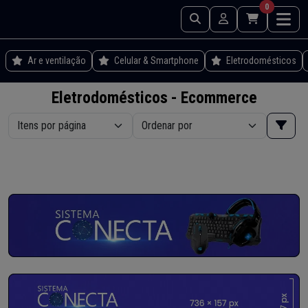
0
Ar e ventilação
Celular & Smartphone
Eletrodomésticos
Eletrodomésticos - Ecommerce